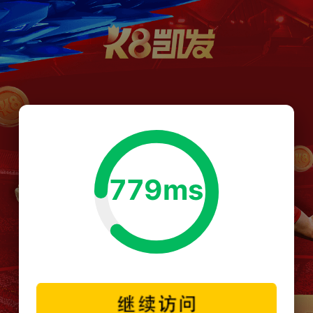
779ms