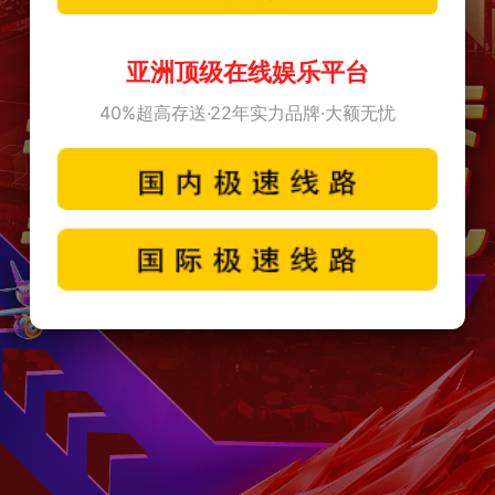
亚洲顶级在线娱乐平台
40%超高存送·22年实力品牌·大额无忧